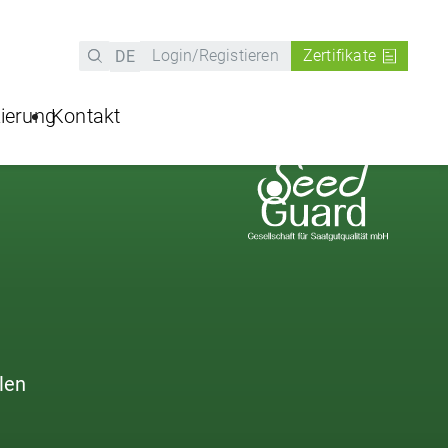
(current)
Login/Registieren
Zertifikate
DE
zierung
Kontakt
te
Hotline Getreidebeizstellen
tal
Hier finden Sie uns
Schreiben Sie uns
len